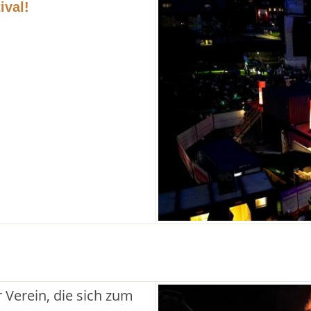
ival!
 Verein, die sich zum