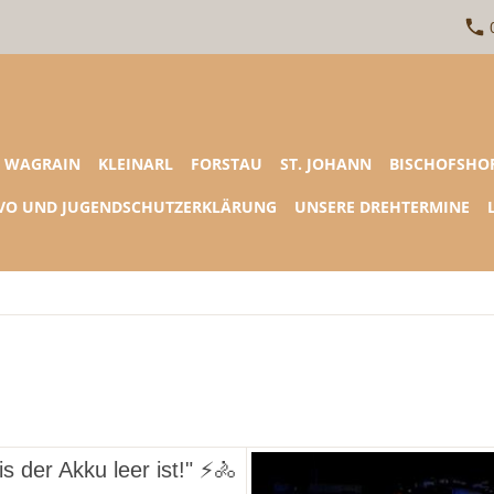
0
WAGRAIN
KLEINARL
FORSTAU
ST. JOHANN
BISCHOFSHO
VO UND JUGENDSCHUTZERKLÄRUNG
UNSERE DREHTERMINE
 der Akku leer ist!"
⚡🚴