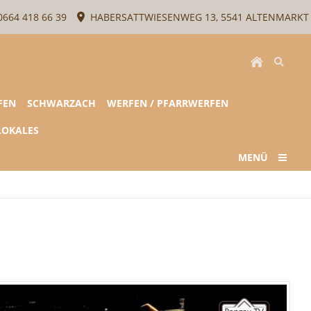
664 418 66 39
HABERSATTWIESENWEG 13, 5541 ALTENMARKT
FEN
SCHWARZACH
WERFEN / PFARRWERFEN
LOKALES
MENÜ