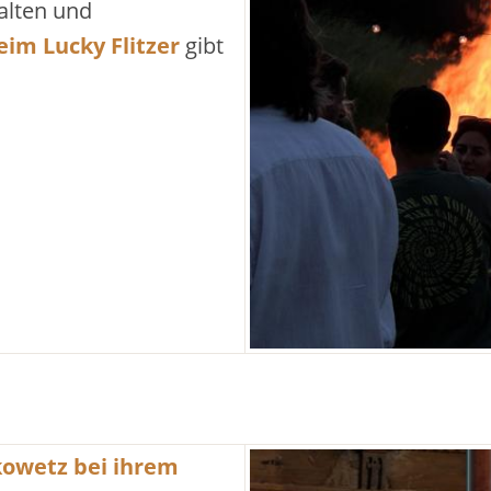
alten und
im Lucky Flitzer
gibt
kowetz bei ihrem